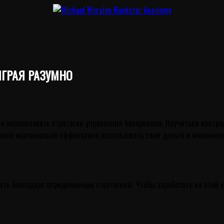
ИГРАЯ РАЗУМНО
о и использовать стратегии управления банкроллом. Научиться конт
 можно максимально эффективно использовать свои деньги и минимизир
зать благодаря определенным стратегиям. Чтобы заработать на этой 