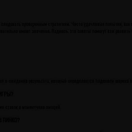
и следовать проверенным стратегиям. Чисто удачливые попытки, как п
вительно имеют значение. Надеюсь, эти советы помогут вам развить
ел и ожидание результата, который определяется падением шарика в
 ИГРЫ?
ия ставок в моментчике эмоций.
В ПИНКО?