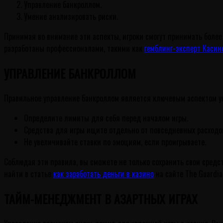
Управление банкроллом.
Умение анализировать риски.
Принимая во внимание эти аспекты, игроки смогут принимать более
разработаны профессионалами, такими как
гемблинг-эксперт Касин
УПРАВЛЕНИЕ БАНКРОЛЛОМ
Правильное управление банкроллом является ключевым аспектом усп
Определите лимиты для себя перед началом игры.
Средства для игры ищите отдельно от повседневных расходо
Не увеличивайте ставки по эмоциям, если проигрываете.
Соблюдая эти правила, вы сможете не только сохранить свои средст
найти в статье
как заработать деньги в казино
на сайте The Guardi
ТАЙМ-МЕНЕДЖМЕНТ В АЗАРТНЫХ ИГРАХ