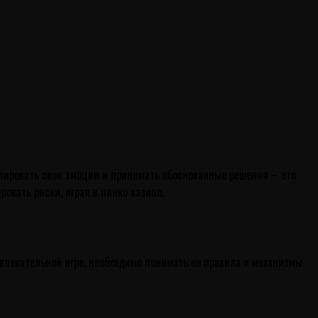
ролировать свои эмоции и принимать обоснованные решения – это
овать риски, играя в пинко казино.
увлекательной игре, необходимо понимать ее правила и механизмы.