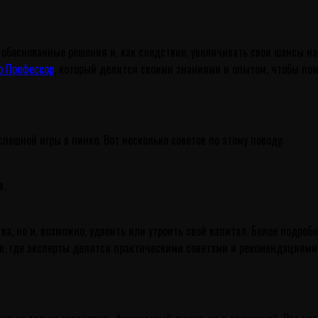
 обоснованные решения и, как следствие, увеличивать свои шансы на
о Профессор
, который делится своими знаниями и опытом, чтобы пом
ешной игры в пинко. Вот несколько советов по этому поводу:
в.
ва, но и, возможно, удвоить или утроить свой капитал. Более подроб
an, где эксперты делятся практическими советами и рекомендациями