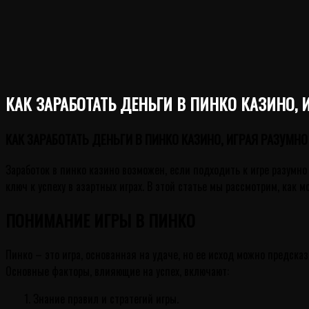
КАК ЗАРАБОТАТЬ ДЕНЬГИ В ПИНКО КАЗИНО, 
КАК ЗАРАБОТАТЬ ДЕНЬГИ В ПИНКО КАЗИНО, ИГРАЯ РАЗУМНО
Заработок в пинко казино возможен, если подходить к игре разумн
ключ к успеху в азартных играх. В этой статье мы рассмотрим, как
ПОНИМАНИЕ ИГРЫ В ПИНКО
Пинко – это игра, основанная на удаче, но ее исход можно предска
Основные факторы, влияющие на успех, включают:
Знание правил и стратегий игры.