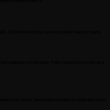
сколько ключевых моментов:
. Это особенно актуально для игр, которые зависят от удачи,
часто приводят к потере денег. Чтобы справляться со стрессом и
сширить свои знания, рекомендую ознакомиться с работами ученого